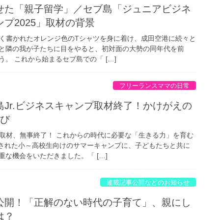
せた「親子留学」／セブ島「ジュニアビジネ
プ2025」取材の背景
大きく書かれたオレンジ色のTシャツを身に着け、成田空港に続々と
と隣の我が子たちに目をやると、初対面の大勢の同年代を前
。 これから始まるセブ島での「 […]
フリーランスママの日常
Jr.ビジネスキャンプ取材終了！かけがえの
学び
プ取材、無事終了！ これからの時代に必要な「生きる力」を育む
催された小～高校生向けのサマーキャンプに、子どもたちと共に
な機会をいただきました。「 […]
連載記事公開などのお知らせ
公開！「正解のない時代の子育て」、親にし
は？