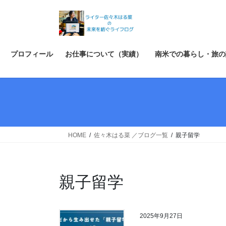
コ
ナ
ン
ビ
テ
ゲ
ン
ー
ツ
シ
プロフィール
お仕事について（実績）
南米での暮らし・旅の
へ
ョ
ス
ン
キ
に
ッ
移
プ
動
HOME
佐々木はる菜 ／ブログ一覧
親子留学
親子留学
2025年9月27日