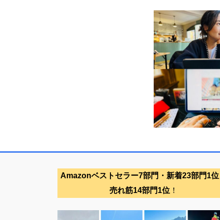
Amazonベストセラー7部門・新着23部門1位
売れ筋14部門1位
！