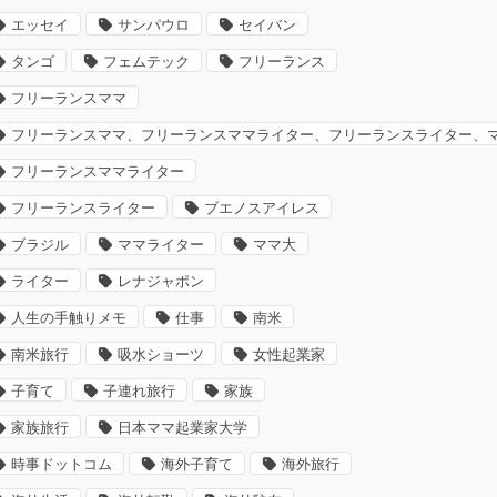
エッセイ
サンパウロ
セイバン
タンゴ
フェムテック
フリーランス
フリーランスママ
フリーランスママ、フリーランスママライター、フリーランスライター、
フリーランスママライター
フリーランスライター
ブエノスアイレス
ブラジル
ママライター
ママ大
ライター
レナジャポン
人生の手触りメモ
仕事
南米
南米旅行
吸水ショーツ
女性起業家
子育て
子連れ旅行
家族
家族旅行
日本ママ起業家大学
時事ドットコム
海外子育て
海外旅行