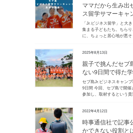
ママだから生み出
ス留学サマーキャン
「Jr.ビジネス留学」と
集まる子どもたち。ちらり
に、ちょっと居心地が悪そう
2025年8月13日
親子で挑んだセブ島
ない9日間で得た
セブ島Jr.ビジネスキャン
9日間 今回、セブ島で開
参加し、取材するという貴重
2022年4月12日
時事通信社で記事
かできない役割と