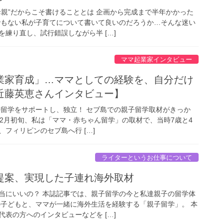
母親”だからこそ書けることとは 企画から完成まで半年かかった
でもない私が子育てについて書いて良いのだろうか…そんな迷い
練り直し、試行錯誤しながら半 […]
ママ起業家インタビュー
業家育成」…ママとしての経験を、自分だけ
近藤英恵さんインタビュー】
上の留学をサポートし、独立！ セブ島での親子留学取材がきっか
年12月初旬、私は「ママ・赤ちゃん留学」の取材で、当時7歳と4
フィリピンのセブ島へ行 […]
ライターというお仕事について
提案、実現した子連れ海外取材
当にいいの？ 本誌記事では、親子留学の今と私達親子の留学体
の子どもと、ママが一緒に海外生活を経験する「親子留学」。 本
表の方へのインタビューなどを […]