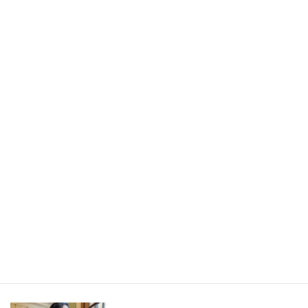
書きたかったのは旅の記事ではなく、「旅から持ち帰ったもの」
／長野県・野沢温泉村（LEEweb）
2026年7月31日
人生の手触りメモ
自分というフィルターを通して世界を見ること／人生の手触りメ
モ7月
2026年7月7日
創作
短編小説『不思議なクリーニング店 ─今日という日をたたむ場所
─』
最新記事一覧 ≫
海外駐在 最新記事
最新記事一覧 ≫