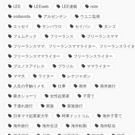
LEE
LEEweb
LEE連載
note
sodasoda
アルゼンチン
ウユニ塩湖
エッセイ
サンパウロ
セイバン
タンゴ
フェムテック
フリーランス
フリーランスママ
フリーランスママ、フリーランスママライター、フリーランスライタ
フリーランスママライター
フリーランスライター
ブエノスアイレス
ブラジル
ママライター
ママ大
ライター
レナジャポン
人生の手触りメモ
仕事
南米
南米旅行
吸水ショーツ
女性起業家
子育て
子連れ旅行
家族
家族旅行
日本ママ起業家大学
時事ドットコム
海外子育て
海外旅行
海外生活
海外転勤
海外駐在