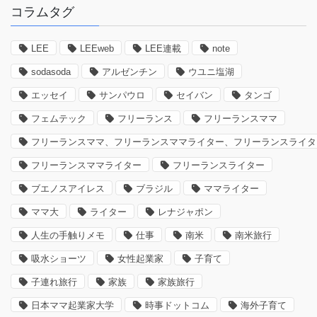
コラムタグ
LEE
LEEweb
LEE連載
note
sodasoda
アルゼンチン
ウユニ塩湖
エッセイ
サンパウロ
セイバン
タンゴ
フェムテック
フリーランス
フリーランスママ
フリーランスママ、フリーランスママライター、フリーランスライタ
フリーランスママライター
フリーランスライター
ブエノスアイレス
ブラジル
ママライター
ママ大
ライター
レナジャポン
人生の手触りメモ
仕事
南米
南米旅行
吸水ショーツ
女性起業家
子育て
子連れ旅行
家族
家族旅行
日本ママ起業家大学
時事ドットコム
海外子育て