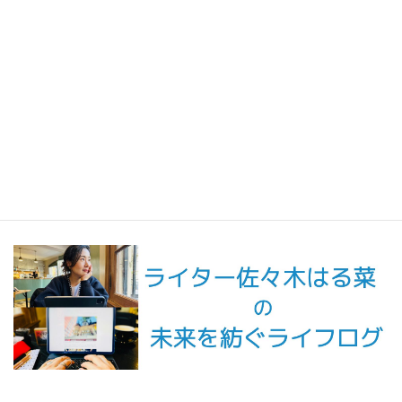
短編小説『不思議なクリーニング店 ─今日という日をたたむ場所
─』
最新記事一覧 ≫
海外駐在 最新記事
最新記事一覧 ≫