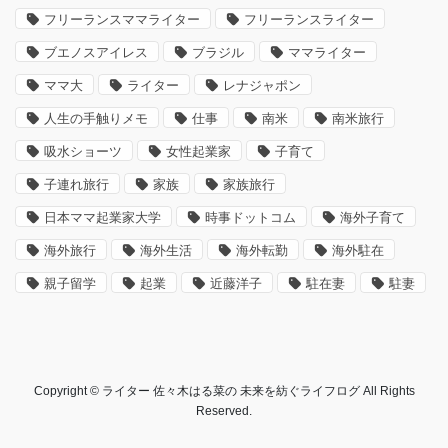
フリーランスママライター
フリーランスライター
ブエノスアイレス
ブラジル
ママライター
ママ大
ライター
レナジャポン
人生の手触りメモ
仕事
南米
南米旅行
吸水ショーツ
女性起業家
子育て
子連れ旅行
家族
家族旅行
日本ママ起業家大学
時事ドットコム
海外子育て
海外旅行
海外生活
海外転勤
海外駐在
親子留学
起業
近藤洋子
駐在妻
駐妻
Copyright © ライター 佐々木はる菜の 未来を紡ぐライフログ All Rights
Reserved.