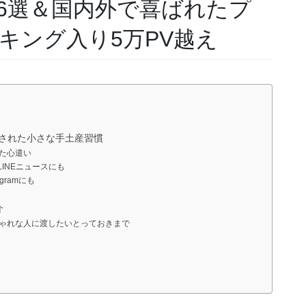
6選＆国内外で喜ばれたプ
キング入り5万PV越え
された小さな手土産習慣
た心遣い
LINEニュースにも
gramにも
介
ゃれな人に渡したいとっておきまで