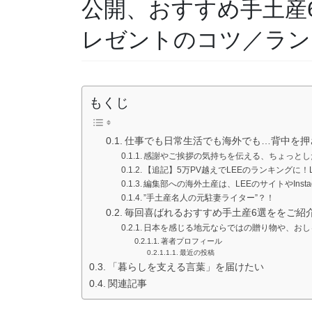
公開、おすすめ手土産
レゼントのコツ／ラン
もくじ
仕事でも日常生活でも海外でも…背中を押
感謝やご挨拶の気持ちを伝える、ちょっとし
【追記】5万PV越えでLEEのランキングに！
編集部への海外土産は、LEEのサイトやInsta
”手土産名人の元駐妻ライター”？！
毎回喜ばれるおすすめ手土産6選ををご紹
日本を感じる地元ならではの贈り物や、おし
著者プロフィール
最近の投稿
「暮らしを支える言葉」を届けたい
関連記事