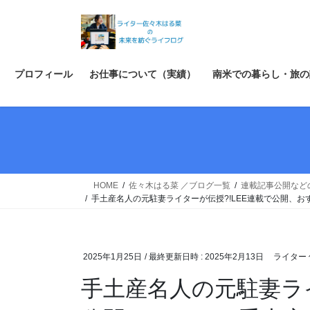
コ
ナ
ン
ビ
テ
ゲ
ン
ー
ツ
シ
プロフィール
お仕事について（実績）
南米での暮らし・旅の
へ
ョ
ス
ン
キ
に
ッ
移
プ
動
HOME
佐々木はる菜 ／ブログ一覧
連載記事公開など
手土産名人の元駐妻ライターが伝授?!LEE連載で公開、
2025年1月25日
/ 最終更新日時 :
2025年2月13日
ライター 
手土産名人の元駐妻ライ