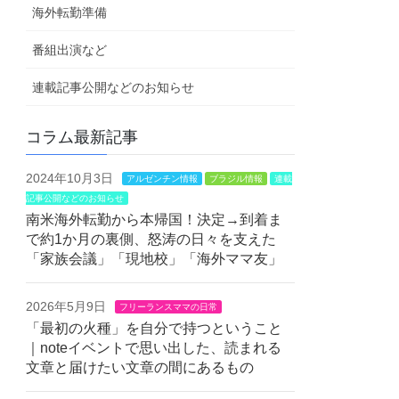
海外転勤準備
番組出演など
連載記事公開などのお知らせ
コラム最新記事
2024年10月3日
アルゼンチン情報
ブラジル情報
連載
記事公開などのお知らせ
南米海外転勤から本帰国！決定→到着ま
で約1か月の裏側、怒涛の日々を支えた
「家族会議」「現地校」「海外ママ友」
2026年5月9日
フリーランスママの日常
「最初の火種」を自分で持つということ
｜noteイベントで思い出した、読まれる
文章と届けたい文章の間にあるもの