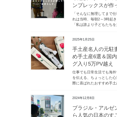
ンプレックスが作
「そんなに無理してまで仕
れは当時、毎朝2～3時起
「私は誰より子どもたちを大
2025年1月25日
手土産名人の元駐妻
め手土産6選＆国
グ入り5万PV越え
仕事でも日常生活でも海外
を伝える、ちょっとした心
際に喜ばれたおすすめ手土産
2024年12月8日
ブラジル・アルゼ
ら人気の日本のすご