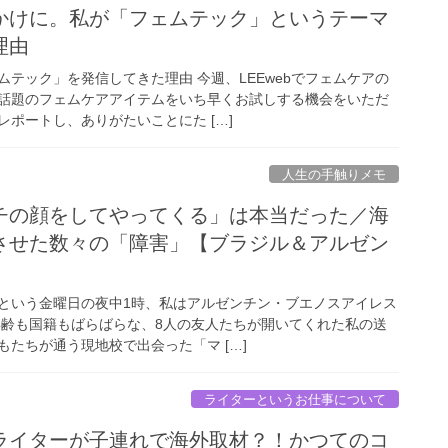
かけに。私が「フェムテック」というテーマ
理由
テック」を発信してきた理由 今週、LEEwebでフェムケアの
話題のフェムケアアイテムをいち早くお試しする機会をいただ
ポートし、ありがたいことにた […]
人生の手触りメモ
チの顔をしてやってくる」は本当だった／海
させた数々の「障害」【ブラジル＆アルゼン
という金曜日の夜中1時、私はアルゼンチン・ブエノスアイレス
年齢も国籍もばらばらな、8人の友人たちが開いてくれた私の送
たちが通う現地校で出会った「マ […]
ライターというお仕事について
ライターが子連れで海外取材？！かつてのコ