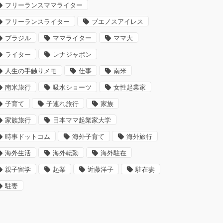
フリーランスママライター
フリーランスライター
ブエノスアイレス
ブラジル
ママライター
ママ大
ライター
レナジャポン
人生の手触りメモ
仕事
南米
南米旅行
吸水ショーツ
女性起業家
子育て
子連れ旅行
家族
家族旅行
日本ママ起業家大学
時事ドットコム
海外子育て
海外旅行
海外生活
海外転勤
海外駐在
親子留学
起業
近藤洋子
駐在妻
駐妻