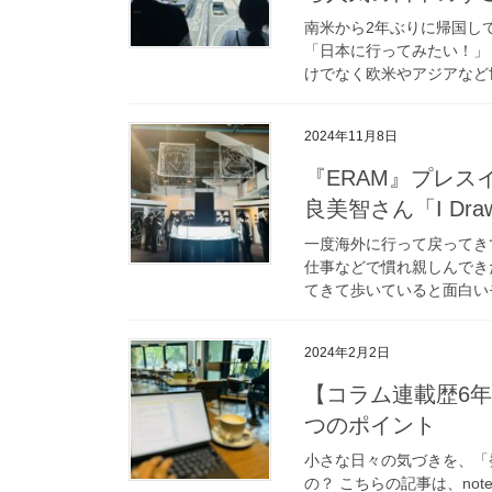
南米から2年ぶりに帰国し
「日本に行ってみたい！」
けでなく欧米やアジアなど世
2024年11月8日
『ERAM』プレ
良美智さん「I Draw 
一度海外に行って戻ってき
仕事などで慣れ親しんでき
てきて歩いていると面白いモ
2024年2月2日
【コラム連載歴6
つのポイント
小さな日々の気づきを、「
の？ こちらの記事は、no