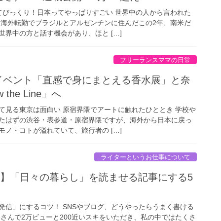
てびっくり！日本ってやっぱりすごい 世界中の人から言われた
 海外転勤でブラジルとアルゼンチンに住んだこの2年、南米だ
界中の方と話す機会があり、ほと […]
フリーランスママの日常
スイベント「直感で身にまとえる香水展」と奈
the Line」へ
て見る東京は面白い 原宿界隈でアートに触れたひととき 学校や
たはずの渋谷・表参道・原宿界隈ですが、海外から日本に戻っ
ノ・コトが溢れていて、旅行者の […]
ライターというお仕事について
年】「日々の暮らし」を読ませる記事にする5
発信」にするコツ！ SNSやブログ、どうやったらうまく書ける
teさんで2万ビューと200近いスキをいただき、私の中ではたくさ