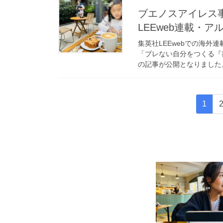
ブエノスアイレス
LEEweb連載・
集英社LEEwebでの海外
「ブレない自分をつくる『書
の記事が公開となりました。
投
固
1
稿
定
ペ
の
ー
ペ
ジ
ー
ジ
送
り