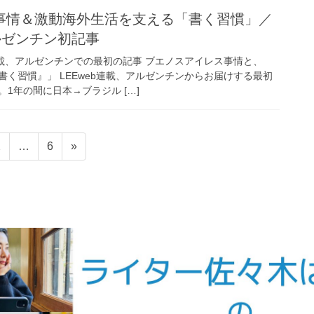
事情＆激動海外生活を支える「書く習慣」／
アルゼンチン初記事
連載、アルゼンチンでの最初の記事 ブエノスアイレス事情と、
く習慣』」 LEEweb連載、アルゼンチンからお届けする最初
1年の間に日本→ブラジル […]
固
固
2
…
6
»
定
定
ペ
ペ
ー
ー
ジ
ジ