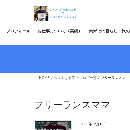
コ
ナ
ン
ビ
テ
ゲ
ン
ー
ツ
シ
プロフィール
お仕事について（実績）
南米での暮らし・旅の
へ
ョ
ス
ン
キ
に
ッ
移
プ
動
HOME
佐々木はる菜 ／ブログ一覧
フリーランスママ
フリーランスママ
2025年12月18日