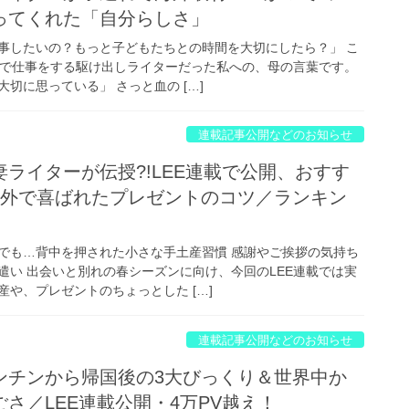
ってくれた「自分らしさ」
事したいの？もっと子どもたちとの時間を大切にしたら？」 こ
きで仕事をする駆け出しライターだった私への、母の言葉です。
切に思っている」 さっと血の […]
連載記事公開などのお知らせ
ライターが伝授?!LEE連載で公開、おすす
内外で喜ばれたプレゼントのコツ／ランキン
でも…背中を押された小さな手土産習慣 感謝やご挨拶の気持ち
遣い 出会いと別れの春シーズンに向け、今回のLEE連載では実
や、プレゼントのちょっとした […]
連載記事公開などのお知らせ
ンチンから帰国後の3大びっくり＆世界中か
さ／LEE連載公開・4万PV越え！