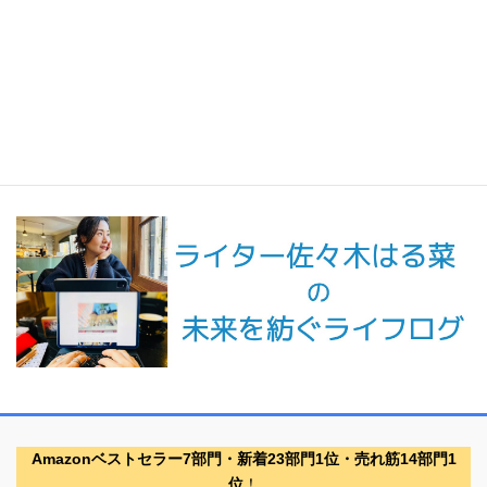
最新記事一覧 ≫
海外駐在 最新記事
最新記事一覧 ≫
Amazonベストセラー7部門・新着23部門1位・売れ筋14部門1
位
！