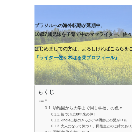
ブラジルへの海外転勤が延期中、
10歳7歳兄妹を子育て中のママライター、佐
はじめましての方は、よろしければこちらを
「ライター佐々木はる菜プロフィール」
もくじ
幼稚園から大学まで同じ学校、の色々
気づけば30年来の仲！
kindle出版のきっかけや恩師との繋がりも
大人になって気づく、同級生とのご縁のあり